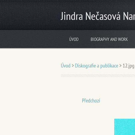
Jindra Nečasová Nar
ÚVOD
BIOGRAPHY AND WORK
Úvod
>
Diskografie a publikace
>
12.jpg
Předchozí