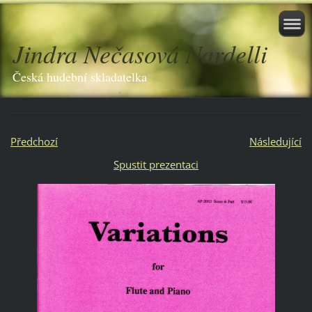
Jindra Nečasová Nardelli
Česká hudební skladatelka
Předchozí
Následující
Spustit prezentaci