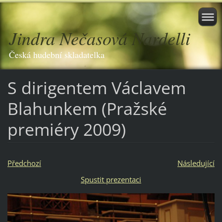
Jindra Nečasová Nardelli
Česká hudební skladatelka
S dirigentem Václavem
Blahunkem (Pražské
premiéry 2009)
Předchozí
Následující
Spustit prezentaci